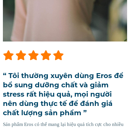
 để
“ Đặc thù da tôi nhiều tuyến m
hôi nên mụn rất nhiều, từ khi s
dụng sản phẩm , da tôi không
á
còn mụn. ”
Bạn nên lựa chọn sản phẩm phù hợp với tình trạng da v
mức độ mụn của mình. Ngoài ra, bạn cần sử dụng sản p
 nhiều