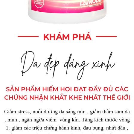
KHÁM PHÁ
Da đẹp dáng xinh
SẢN PHẨM HIẾM HOI ĐẠT ĐẦY ĐỦ CÁC
CHỨNG NHẬN KHẮT KHE NHẤT THẾ GIỚI
Giảm stress, nuôi dưỡng da sáng mịn , giảm thâm sạm da
, mụn , ngăn ngừa viêm vùng kín. Tăng kích thước vòng
1, giảm các triệu chứng hành kinh, đau bụng, nhứt đầu ,