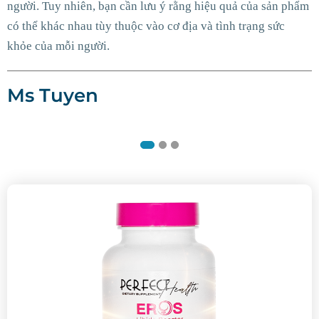
đúng cách và kiên trì trong thời gian dài để đạt được hi
ản phẩm
quả tốt nhất.
ức
Mai Anh