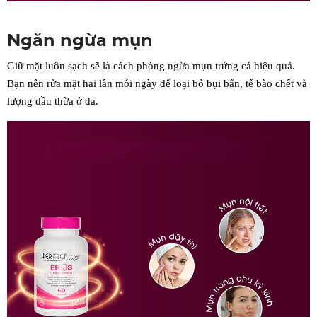
Ngăn ngừa mụn
Giữ mặt luôn sạch sẽ là cách phòng ngừa mụn trứng cá hiệu quả.
Bạn nên rửa mặt hai lần mỗi ngày để loại bỏ bụi bẩn, tế bào chết và
lượng dầu thừa ở da.